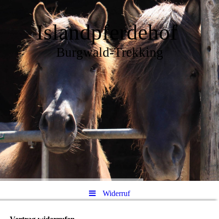
Islandpferdehof
Burgwald-Trekking
Widerruf