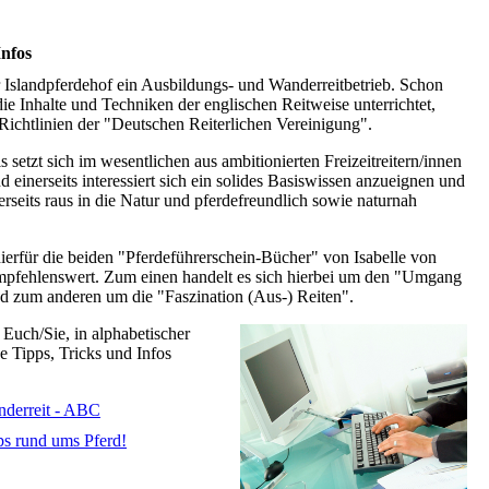
Infos
r Islandpferdehof ein Ausbildungs- und Wanderreitbetrieb. Schon
e Inhalte und Techniken der englischen Reitweise unterrichtet,
Richtlinien der "Deutschen Reiterlichen Vereinigung".
setzt sich im wesentlichen aus ambitionierten Freizeitreitern/innen
 einerseits interessiert sich ein solides Basiswissen anzueignen und
rseits raus in die Natur und pferdefreundlich sowie naturnah
hierfür die beiden "Pferdeführerschein-Bücher" von Isabelle von
fehlenswert. Zum einen handelt es sich hierbei um den "Umgang
d zum anderen um die "Faszination (Aus-) Reiten".
 Euch/Sie, in alphabetischer
e Tipps, Tricks und Infos
nderreit - ABC
ps rund ums Pferd!