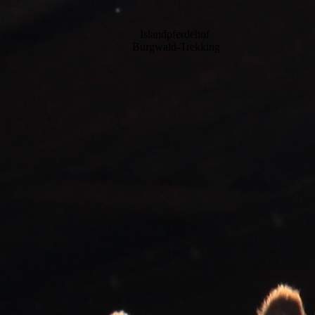
Islandpferdehof
Burgwald-Trekking